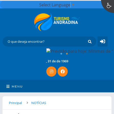
Select Language
▼
°
°
, 31 de de 1969
MENU
Principal
NOTÍCIAS