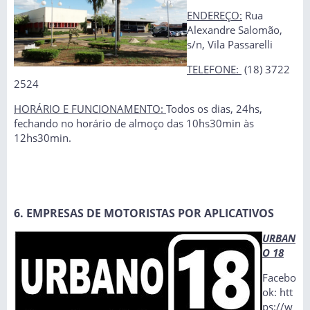
ENDEREÇO:
Rua
Alexandre Salomão,
s/n, Vila Passarelli
TELEFONE:
(18) 3722
2524
HORÁRIO E FUNCIONAMENTO:
Todos os dias, 24hs,
fechando no horário de almoço das 10hs30min às
12hs30min.
6. EMPRESAS DE MOTORISTAS POR APLICATIVOS
URBAN
O 18
Facebo
ok: htt
ps://w