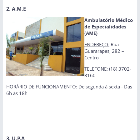
2. A.M.E
Ambulatório Médico
de Especialidades
(AME)
ENDEREÇO:
Rua
Guararapes, 282 –
Centro
TELEFONE:
(18) 3702-
3160
HORÁRIO DE FUNCIONAMENTO:
De segunda à sexta - Das
6h às 18h
3. U.P.A