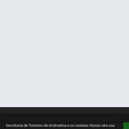
Secretaria de Turismo de Andradina e os cookies: Nosso site usa
cookies para melhorar a sua experiência de navegação. Ao continuar
Secretaria de Turismo de Andradina e os cookies: Nosso site usa